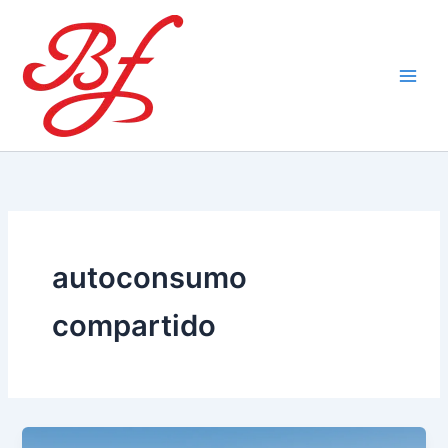
Ir
al
contenido
autoconsumo
compartido