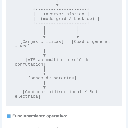
                │

                ▼

       +--------------------+

       |   Inversor híbrido |

       |  (modo grid / back-up) |

       +--------------------+

           │            │

           │            │

           ▼            ▼

  [Cargas críticas]   [Cuadro general 
- Red]  

           │

           ▼

    [ATS automático o relé de 
conmutación]

           │

           ▼

     [Banco de baterías]

           │

           ▼

   [Contador bidireccional / Red 
Funcionamiento operativo: