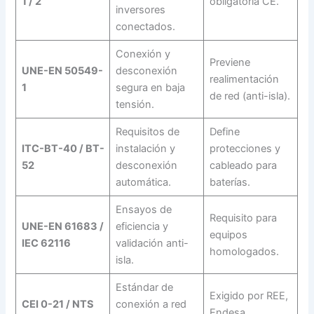
1 / 2
obligatoria CE.
inversores
conectados.
Conexión y
Previene
UNE-EN 50549-
desconexión
realimentación
1
segura en baja
de red (anti-isla).
tensión.
Requisitos de
Define
ITC-BT-40 / BT-
instalación y
protecciones y
52
desconexión
cableado para
automática.
baterías.
Ensayos de
Requisito para
UNE-EN 61683 /
eficiencia y
equipos
IEC 62116
validación anti-
homologados.
isla.
Estándar de
Exigido por REE,
CEI 0-21 / NTS
conexión a red
Endesa,