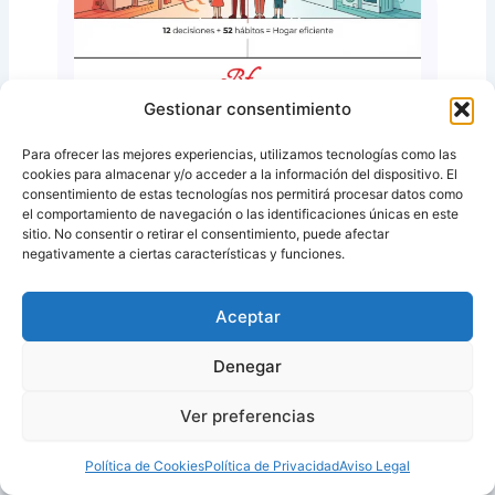
Gestionar consentimiento
Blog Electricidad y gas
Para ofrecer las mejores experiencias, utilizamos tecnologías como las
Método 12/52 de Ahorro Energético:
cookies para almacenar y/o acceder a la información del dispositivo. El
consentimiento de estas tecnologías nos permitirá procesar datos como
12 decisiones y 52 microhábitos
el comportamiento de navegación o las identificaciones únicas en este
sitio. No consentir o retirar el consentimiento, puede afectar
(El sistema más completo, realista y sostenible
negativamente a ciertas características y funciones.
para ahorrar energía en 2025-2026 sin perder
confort) Durante años, en España hemos
Aceptar
vivido…
by
Benefitsfactory
on
11/12/2025
Denegar
Ver preferencias
Política de Cookies
Política de Privacidad
Aviso Legal