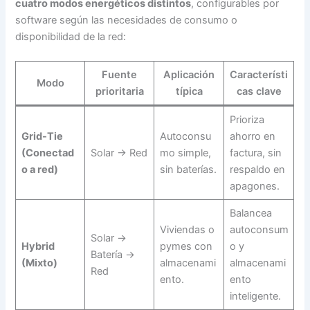
cuatro modos energéticos distintos
, configurables por
software según las necesidades de consumo o
disponibilidad de la red:
Fuente
Aplicación
Característi
Modo
prioritaria
típica
cas clave
Prioriza
Grid-Tie
Autoconsu
ahorro en
(Conectad
Solar → Red
mo simple,
factura, sin
o a red)
sin baterías.
respaldo en
apagones.
Balancea
Viviendas o
autoconsum
Solar →
Hybrid
pymes con
o y
Batería →
(Mixto)
almacenami
almacenami
Red
ento.
ento
inteligente.