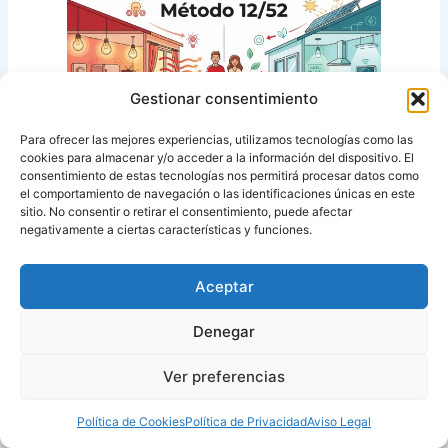
Gestionar consentimiento
Para ofrecer las mejores experiencias, utilizamos tecnologías como las
cookies para almacenar y/o acceder a la información del dispositivo. El
consentimiento de estas tecnologías nos permitirá procesar datos como
el comportamiento de navegación o las identificaciones únicas en este
sitio. No consentir o retirar el consentimiento, puede afectar
Blog Electricidad y gas
negativamente a ciertas características y funciones.
Método 12/52 de Ahorro Energético:
12 decisiones y 52 microhábitos
Aceptar
(El sistema más completo, realista y sostenible
Denegar
para ahorrar energía en 2025-2026 sin perder
confort) Durante años, en España hemos
Ver preferencias
vivido…
Política de Cookies
Política de Privacidad
Aviso Legal
by
Benefitsfactory
on
11/12/2025