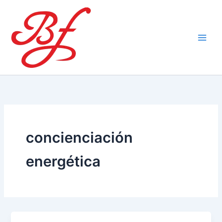
Ir
al
contenido
concienciación
energética