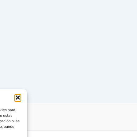
kies para
de estas
gación o las
to, puede