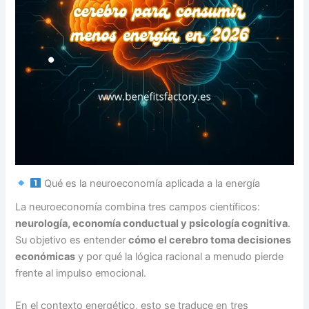
Qué es la neuroeconomía aplicada a la energía
La neuroeconomía combina tres campos científicos:
neurología, economía conductual y psicología cognitiva
.
Su objetivo es entender
cómo el cerebro toma decisiones
económicas
y por qué la lógica racional a menudo pierde
frente al impulso emocional.
En el contexto energético, esto se traduce en tres