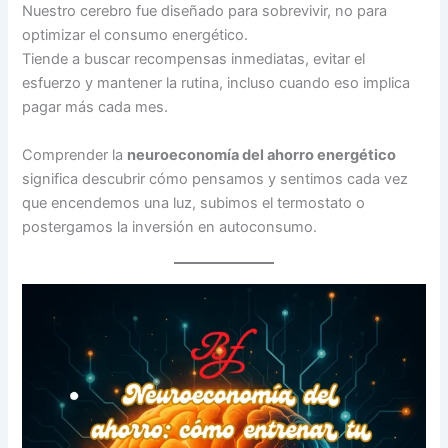
Nuestro cerebro fue diseñado para sobrevivir, no para
optimizar el consumo energético.
Tiende a buscar recompensas inmediatas, evitar el
esfuerzo y mantener la rutina, incluso cuando eso implica
pagar más cada mes.
Comprender la
neuroeconomía del ahorro energético
significa descubrir cómo pensamos y sentimos cada vez
que encendemos una luz, subimos el termostato o
postergamos la inversión en autoconsumo.