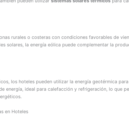
 también pueden utilizar
sistemas solares térmicos
para ca
onas rurales o costeras con condiciones favorables de vie
s solares, la energía eólica puede complementar la produc
s, los hoteles pueden utilizar la energía geotérmica para l
e energía, ideal para calefacción y refrigeración, lo que p
nergéticos.
as en Hoteles