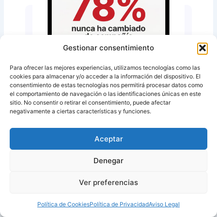
Gestionar consentimiento
Blog Electricidad y gas
Para ofrecer las mejores experiencias, utilizamos tecnologías como las
cookies para almacenar y/o acceder a la información del dispositivo. El
¿Por qué los españoles odian
consentimiento de estas tecnologías nos permitirá procesar datos como
el comportamiento de navegación o las identificaciones únicas en este
cambiar de compañía eléctrica?
sitio. No consentir o retirar el consentimiento, puede afectar
negativamente a ciertas características y funciones.
Y cómo vencer la resistencia de una vez por
todas Cambiar de compañía eléctrica es,
objetivamente, uno de los trámites…
Aceptar
by
Benefitsfactory
on
01/12/2025
Denegar
Ver preferencias
Política de Cookies
Política de Privacidad
Aviso Legal