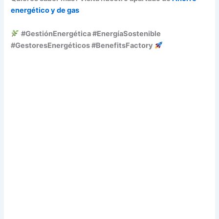
energético y de gas
#GestiónEnergética #EnergíaSostenible
#GestoresEnergéticos #BenefitsFactory