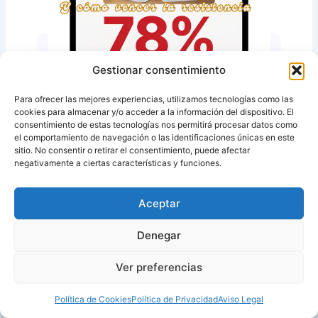
Gestionar consentimiento
Para ofrecer las mejores experiencias, utilizamos tecnologías como las
cookies para almacenar y/o acceder a la información del dispositivo. El
Blog Electricidad y gas
consentimiento de estas tecnologías nos permitirá procesar datos como
el comportamiento de navegación o las identificaciones únicas en este
¿Por qué los españoles odian
sitio. No consentir o retirar el consentimiento, puede afectar
negativamente a ciertas características y funciones.
cambiar de compañía eléctrica?
Y cómo vencer la resistencia de una vez por
Aceptar
todas Cambiar de compañía eléctrica es,
objetivamente, uno de los trámites…
Denegar
by
Benefitsfactory
on
01/12/2025
Ver preferencias
Política de Cookies
Política de Privacidad
Aviso Legal